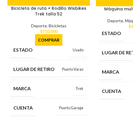
Bicicleta de ruta + Rodillo Wisbikes
Máquina multi
Trek talla 52
Deporte
,
Máqu
Deporte
,
Bicicletas
$
1
$
750.000
ESTADO
COMPRAR
ESTADO
Usado
LUGAR DE RE
LUGAR DE RETIRO
Puerto Varas
MARCA
MARCA
Trek
CUENTA
CUENTA
Puerto Garage