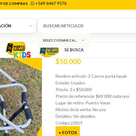
+569 6467 9576
P DE COMPRAS
Inicio
Deporte
Kayak
2 Carros porta kaya
0
2 Carros porta
SELECCIONAR CATEGORÍA
SE BUSCA
$
50.000
Nombre articulo: 2 Carros porta kayak
Estado: Usados
Precio: 2 x $50.000
Precio de referencia: $69.000 cada uno
Lugar de retiro: Puerto Varas
Motivo de la venta: No uso
Detalles: Sin detalles
Codigo:22819
+ FOTOS