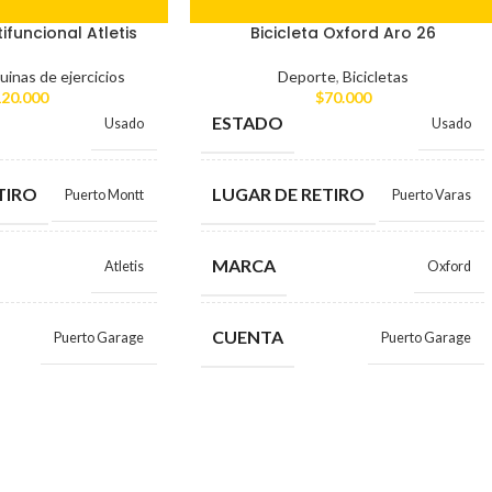
funcional Atletis
Bicicleta Oxford Aro 26
inas de ejercicios
Deporte
,
Bicicletas
20.000
$
70.000
ESTADO
Usado
Usado
TIRO
LUGAR DE RETIRO
Puerto Montt
Puerto Varas
MARCA
Atletis
Oxford
CUENTA
Puerto Garage
Puerto Garage