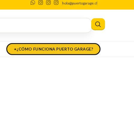
hola@puertogarage.cl
k
 kayak
¿CÓMO FUNCIONA PUERTO GARAGE?