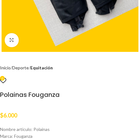
Clic para ampliar
Inicio
Deporte
Equitación
0
Polainas Fouganza
$
6.000
Nombre articulo: Polainas
Marca: Fouganza