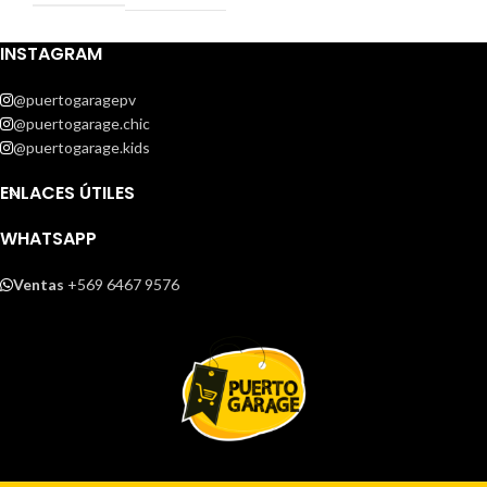
INSTAGRAM
@puertogaragepv
@puertogarage.chic
@puertogarage.kids
ENLACES ÚTILES
WHATSAPP
Ventas
+569 6467 9576