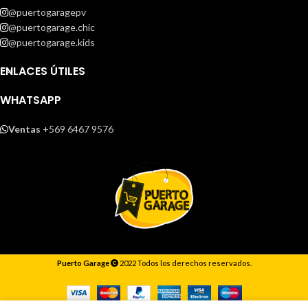
@puertogaragepv
@puertogarage.chic
@puertogarage.kids
ENLACES ÚTILES
WHATSAPP
Ventas
+569 6467 9576
Puerto Garage
2022 Todos los derechos reservados.
Responderemos lo antes posible.