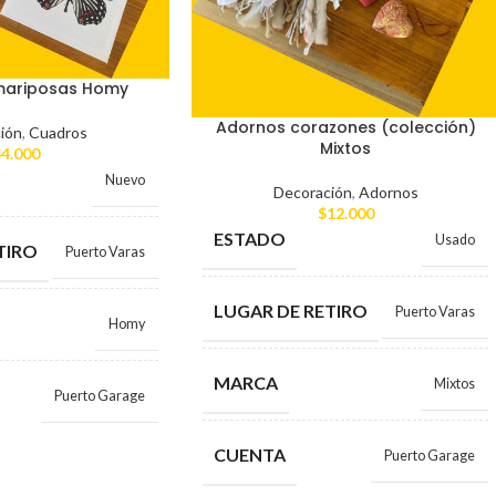
mariposas Homy
Adornos corazones (colección)
ión
,
Cuadros
Mixtos
$
4.000
Nuevo
Decoración
,
Adornos
$
12.000
ESTADO
Usado
TIRO
Puerto Varas
LUGAR DE RETIRO
Puerto Varas
Homy
MARCA
Mixtos
Puerto Garage
CUENTA
Puerto Garage