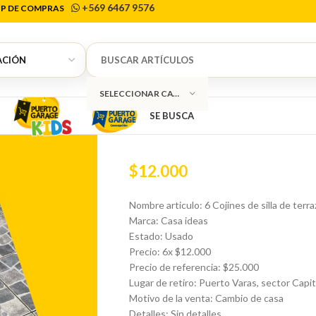
+569 6467 9576
P DE COMPRAS
Inicio
Decoración
Cojines
6 Cojines de sil
0
6 Cojines de si
SELECCIONAR CATEGORÍA
ideas
SE BUSCA
$
12.000
Nombre articulo: 6 Cojines de silla de terra
Marca: Casa ideas
Estado: Usado
Precio: 6x $12.000
Precio de referencia: $25.000
Lugar de retiro: Puerto Varas, sector Capi
Motivo de la venta: Cambio de casa
Detalles: Sin detalles