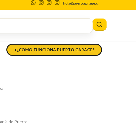
hola@puertogarage.cl
la de terraza Casa ideas
lla de terraza Casa
¿CÓMO FUNCIONA PUERTO GARAGE?
za
tanía de Puerto