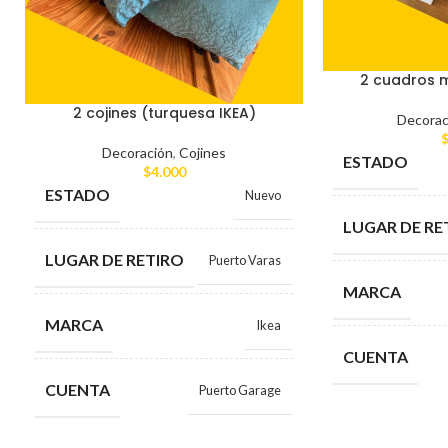
2 cuadros 
2 cojines (turquesa IKEA)
Decorac
Decoración
,
Cojines
ESTADO
$
4.000
ESTADO
Nuevo
LUGAR DE RE
LUGAR DE RETIRO
Puerto Varas
MARCA
MARCA
Ikea
CUENTA
CUENTA
Puerto Garage