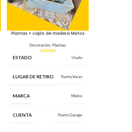
Plantas + cajón de madera Mixtos
Decoración
,
Plantas
$
13.000
ESTADO
Usado
Cuadro Veler
Carlos
LUGAR DE RETIRO
Puerto Varas
Decorac
$
3
CO
MARCA
Mixtos
LUGAR DE RE
CUENTA
Puerto Garage
CUENTA