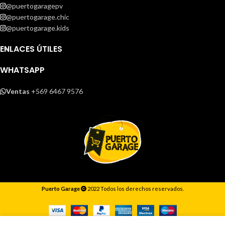
@puertogaragepv
@puertogarage.chic
@puertogarage.kids
ENLACES ÚTILES
WHATSAPP
Ventas
+569 6467 9576
Puerto Garage
2022 Todos los derechos reservados.
Responderemos lo antes posible.