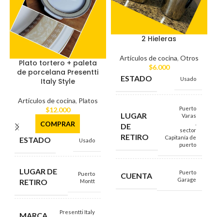
2 Hieleras
Artículos de cocina
,
Otros
Plato tortero + paleta
$
6.000
de porcelana Presentti
ESTADO
Usado
Italy Style
Artículos de cocina
,
Platos
Puerto
$
12.000
LUGAR
Varas
,
COMPRAR
DE
sector
RETIRO
Capitanía de
ESTADO
Usado
puerto
LUGAR DE
Puerto
Puerto
CUENTA
Garage
RETIRO
Montt
Presentti Italy
MARCA