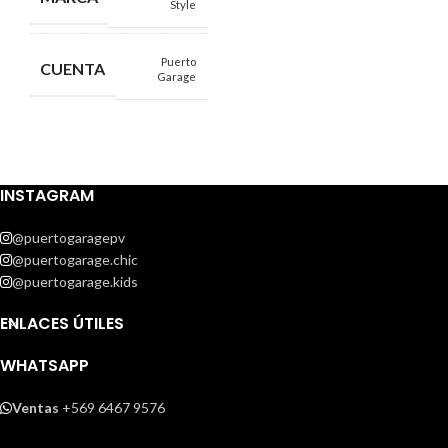
Style
Puerto
CUENTA
Garage
INSTAGRAM
@puertogaragepv
@puertogarage.chic
@puertogarage.kids
ENLACES ÚTILES
WHATSAPP
Ventas
+569 6467 9576