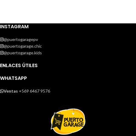
INSTAGRAM
@puertogaragepv
@puertogarage.chic
@puertogarage.kids
ENLACES ÚTILES
WHATSAPP
Ventas
+569 6467 9576