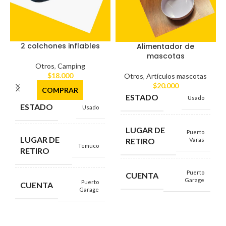
2 colchones inflables
Alimentador de
mascotas
Otros
,
Camping
$
18.000
Otros
,
Artículos mascotas
$
20.000
COMPRAR
ESTADO
Usado
ESTADO
Usado
LUGAR DE
Puerto
LUGAR DE
RETIRO
Varas
Temuco
RETIRO
Puerto
CUENTA
Garage
Puerto
CUENTA
Garage