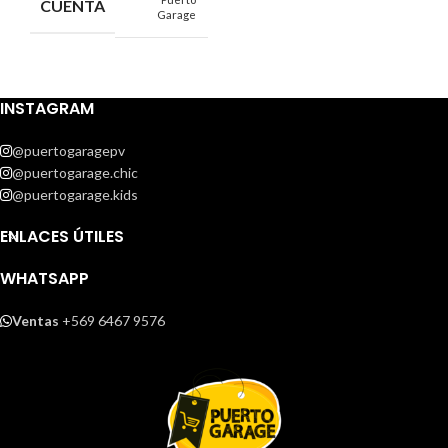
CUENTA
Garage
INSTAGRAM
@puertogaragepv
@puertogarage.chic
@puertogarage.kids
ENLACES ÚTILES
WHATSAPP
Ventas
+569 6467 9576