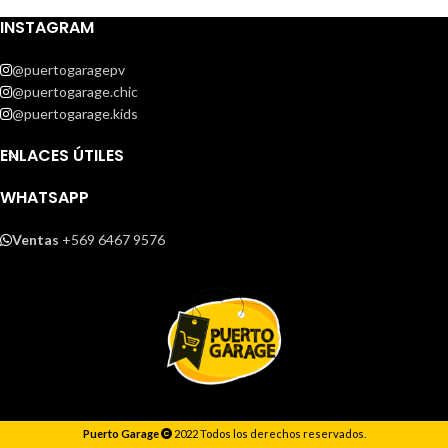
INSTAGRAM
@puertogaragepv
@puertogarage.chic
@puertogarage.kids
ENLACES ÚTILES
WHATSAPP
Ventas
+569 6467 9576
Puerto Garage
2022 Todos los derechos reservados.