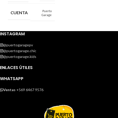
Puerto
CUENTA
Garage
INSTAGRAM
@puertogaragepv
@puertogarage.chic
@puertogarage.kids
ENLACES ÚTILES
WHATSAPP
Ventas
+569 6467 9576