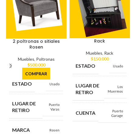
Rack
2 poltronas o sitiales
Rosen
Muebles
,
Rack
$
150.000
Muebles
,
Poltronas
$
500.000
ESTADO
Usado
COMPRAR
ESTADO
Usado
LUGAR DE
Los
RETIRO
Muermos
LUGAR DE
Puerto
RETIRO
Varas
Puerto
CUENTA
Garage
MARCA
Rosen