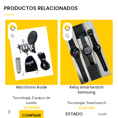
PRODUCTOS RELACIONADOS
0
0
Micrófono Rode
Reloj smartwatch
Samsung
Tecnología
,
Equipos de
sonido
Tecnología
,
Smartwatch
$
200.000
$
125.000
ESTADO
Usado
COMPRAR