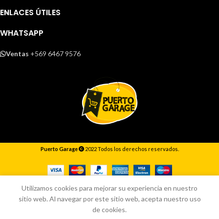
ENLACES ÚTILES
WHATSAPP
Ventas
+569 6467 9576
Puerto Garage
2022 Todos los derechos reservados.
Responderemos lo antes posible.
Utilizamos cookies para mejorar su experiencia en nuestro
sitio web. Al navegar por este sitio web, acepta nuestro uso
de cookies.
Inicio
Tienda