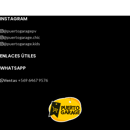
INSTAGRAM
@puertogaragepv
@puertogarage.chic
@puertogarage.kids
ENLACES ÚTILES
WHATSAPP
Ventas
+569 6467 9576