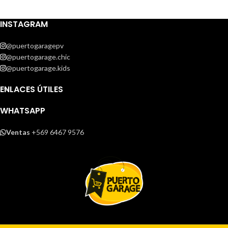
INSTAGRAM
@puertogaragepv
@puertogarage.chic
@puertogarage.kids
ENLACES ÚTILES
WHATSAPP
Ventas
+569 6467 9576