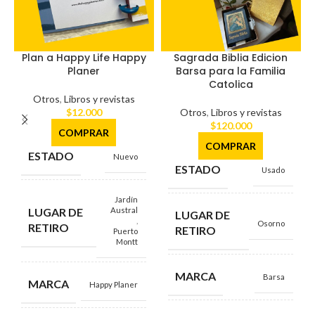
Plan a Happy Life Happy
Sagrada Biblia Edicion
Planer
Barsa para la Familia
Catolica
Otros
,
Libros y revistas
$
12.000
Otros
,
Libros y revistas
$
120.000
COMPRAR
COMPRAR
ESTADO
Nuevo
ESTADO
Usado
Jardín
LUGAR DE
Austral
LUGAR DE
,
Osorno
RETIRO
RETIRO
Puerto
Montt
MARCA
Barsa
MARCA
Happy Planer