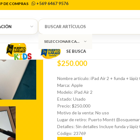
+569 6467 9576
P DE COMPRAS
Inicio
Tecnología
Tablet
iPad Air 2 + funda
0
iPad Air 2 + fun
SELECCIONAR CATEGORÍA
SE BUSCA
$
250.000
Nombre articulo: iPad Air 2 + funda + lápiz t
Marca: Apple
Modelo: iPad Air 2
Estado: Usado
Precio: $250.000
Motivo de la venta: No uso
Lugar de retiro: Puerto Montt (Bosquemar
Detalles: Sin detalles Incluye funda y lápiz 
Código: 23769