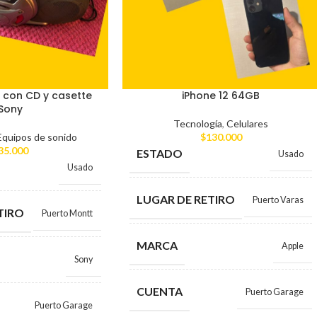
 con CD y casette
iPhone 12 64GB
Sony
Tecnología
,
Celulares
Equipos de sonido
$
130.000
35.000
ESTADO
Usado
Usado
LUGAR DE RETIRO
Puerto Varas
TIRO
Puerto Montt
MARCA
Apple
Sony
CUENTA
Puerto Garage
Puerto Garage