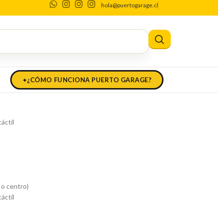
hola@puertogarage.cl
 + lápiz táctil
da + lápiz táctil
¿CÓMO FUNCIONA PUERTO GARAGE?
áctil
 o centro)
táctil