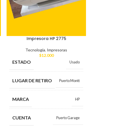
Impresora HP 2775
TV no 
Tecnología
,
Impresoras
Tecnolog
$
12.000
$
ESTADO
ESTADO
Usado
LUGAR DE RETIRO
LUGAR DE RE
Puerto Montt
MARCA
MARCA
HP
CUENTA
CUENTA
Puerto Garage