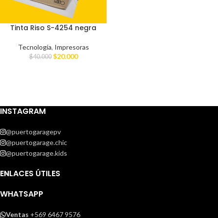
Tinta Riso S-4254 negra
Tecnología
,
Impresoras
$
20.000
$
40.000
INSTAGRAM
@puertogaragepv
@puertogarage.chic
@puertogarage.kids
ENLACES ÚTILES
WHATSAPP
Ventas
+569 6467 9576