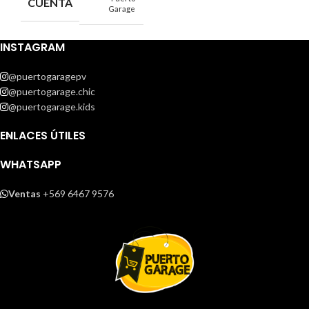
CUENTA
Garage
INSTAGRAM
@puertogaragepv
@puertogarage.chic
@puertogarage.kids
ENLACES ÚTILES
WHATSAPP
Ventas
+569 6467 9576