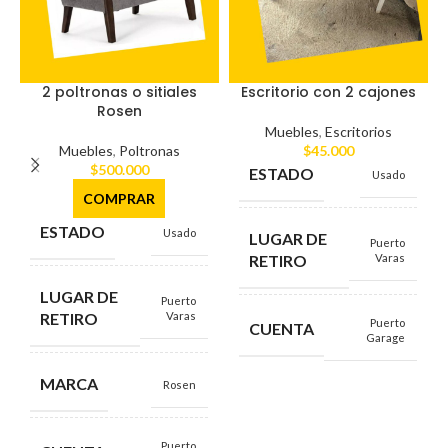
2 poltronas o sitiales
Escritorio con 2 cajones
Rosen
Muebles
,
Escritorios
Muebles
,
Poltronas
$
45.000
$
500.000
ESTADO
Usado
COMPRAR
ESTADO
Usado
LUGAR DE
Puerto
RETIRO
Varas
LUGAR DE
Puerto
RETIRO
Varas
Puerto
CUENTA
Garage
MARCA
Rosen
Puerto