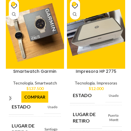
0
0
Smartwatch Garmin
Impresora HP 2775
Tecnología
,
Smartwatch
Tecnología
,
Impresoras
$
137.500
$
12.000
ESTADO
Usado
COMPRAR
ESTADO
Usado
LUGAR DE
Puerto
RETIRO
Montt
LUGAR DE
Santiago