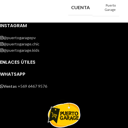
Puerto
CUENTA
Garage
INSTAGRAM
@puertogaragepv
@puertogarage.chic
@puertogarage.kids
ENLACES ÚTILES
WHATSAPP
Ventas
+569 6467 9576