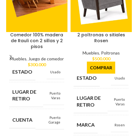
Comedor 100% madera
2 poltronas o sitiales
de Rauli con 2 sillas y 2
Rosen
pisos
Muebles
,
Poltronas
Muebles
,
Juego de comedor
$
500.000
$
300.000
COMPRAR
ESTADO
Usado
ESTADO
Usado
LUGAR DE
Puerto
LUGAR DE
RETIRO
Varas
Puerto
RETIRO
Varas
Puerto
CUENTA
Garage
MARCA
Rosen