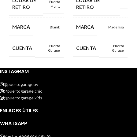
LUGAR DE
LUGAR DE
Puerto
RETIRO
RETIRO
Montt
MARCA
MARCA
Blanik
Mademsa
Puerto
Puerto
CUENTA
CUENTA
Garage
Garage
INSTAGRAM
@puertogaragepv
@puertogarage.chic
@puertogarage.kids
ENLACES ÚTILES
WHATSAPP
Ventas
+569 6467 9576