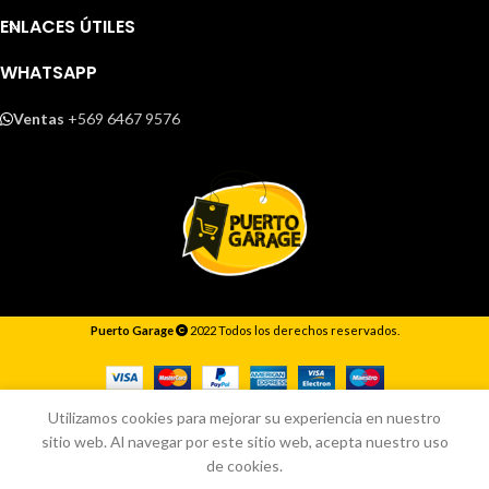
ENLACES ÚTILES
WHATSAPP
Ventas
+569 6467 9576
Puerto Garage
2022 Todos los derechos reservados.
Responderemos lo antes posible.
Utilizamos cookies para mejorar su experiencia en nuestro
sitio web. Al navegar por este sitio web, acepta nuestro uso
de cookies.
Inicio
Tienda