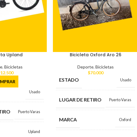
eta Upland
Bicicleta Oxford Aro 26
e
,
Bicicletas
Deporte
,
Bicicletas
12.500
$
70.000
ESTADO
Usado
MPRAR
Usado
LUGAR DE RETIRO
Puerto Varas
TIRO
Puerto Varas
MARCA
Oxford
Upland