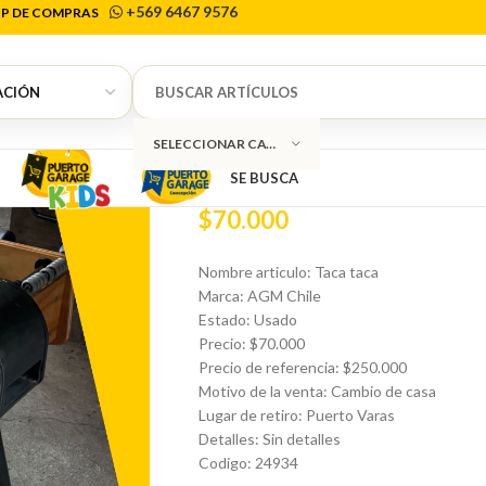
+569 6467 9576
P DE COMPRAS
Inicio
Deporte
Otros
Taca taca AGM Chil
0
Taca taca AGM 
SELECCIONAR CATEGORÍA
SE BUSCA
$
70.000
Nombre articulo: Taca taca
Marca: AGM Chile
Estado: Usado
Precio: $70.000
Precio de referencia: $250.000
Motivo de la venta: Cambio de casa
Lugar de retiro: Puerto Varas
Detalles: Sin detalles
Codigo: 24934