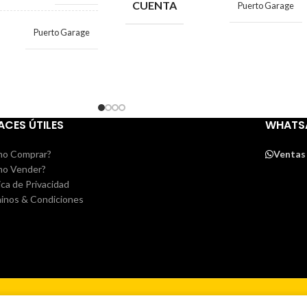
CUENTA
Puerto Garage
Puerto Garage
ACES ÚTILES
WHATS
o Comprar?
Ventas
o Vender?
ica de Privacidad
inos & Condiciones