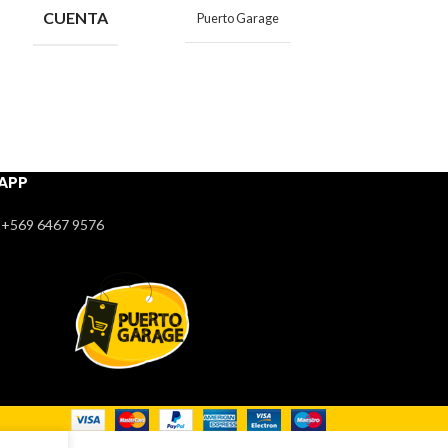
CUENTA
Puerto Garage
CUENTA
APP
+569 6467 9576