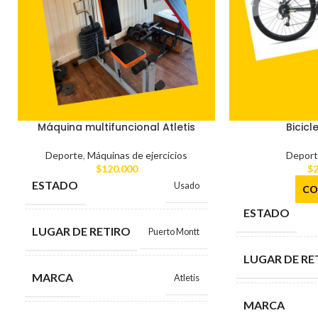
Máquina multifuncional Atletis
Bicicl
Deporte
,
Máquinas de ejercicios
Deport
$
120.000
$
2
ESTADO
Usado
CO
ESTADO
LUGAR DE RETIRO
Puerto Montt
LUGAR DE RE
MARCA
Atletis
MARCA