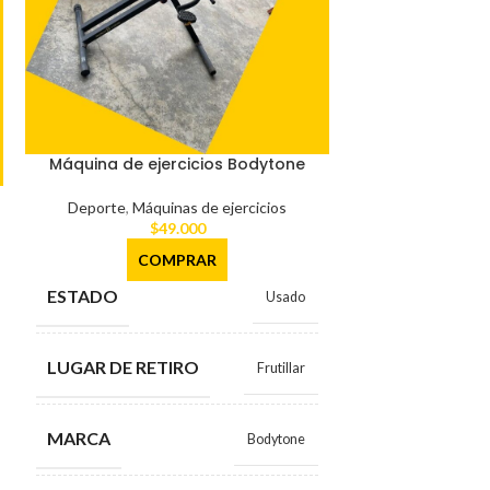
Máquina de ejercicios Bodytone
Chalec
Deporte
,
Máquinas de ejercicios
$
49.000
Deport
$
COMPRAR
CO
ESTADO
Usado
ESTADO
LUGAR DE RETIRO
Frutillar
LUGAR DE RE
MARCA
Bodytone
MARCA