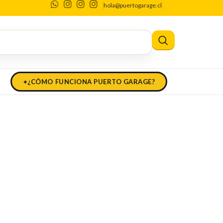
hola@puertogarage.cl
e
Chile
¿CÓMO FUNCIONA PUERTO GARAGE?