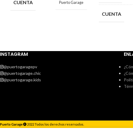
CUENTA
Puerto Garage
CUENTA
INSTAGRAM
ENL
@puertogaragepv
¿Cóm
@puertogarage.chic
¿Cóm
@puertogarage.kids
Polít
Térm
Puerto Garage
2022 Todos los derechos reservados.
Responderemos lo antes posible.