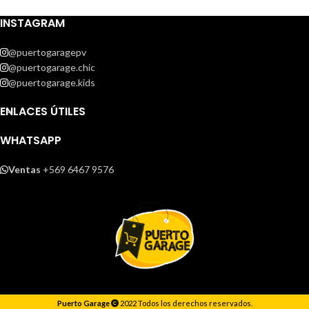
INSTAGRAM
@puertogaragepv
@puertogarage.chic
@puertogarage.kids
ENLACES ÚTILES
WHATSAPP
Ventas
+569 6467 9576
Puerto Garage
2022 Todos los derechos reservados.