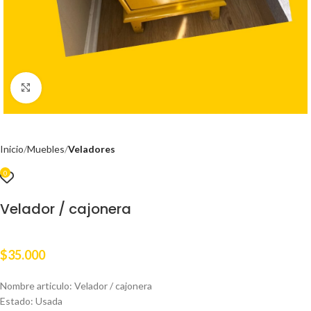
Clic para ampliar
Inicio
Muebles
Veladores
0
Velador / cajonera
$
35.000
Nombre articulo: Velador / cajonera
Estado: Usada