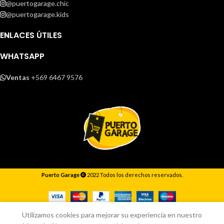
@puertogarage.chic
@puertogarage.kids
ENLACES ÚTILES
WHATSAPP
Ventas
+569 6467 9576
Puerto Garage
2022 Todos los derechos reservados.
Responderemos lo antes posible.
Utilizamos cookies para mejorar su experiencia en nuestro