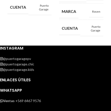
Puerto
CUENTA
Garage
MARCA
Rosen
Puerto
CUENTA
Garage
INSTAGRAM
@puertogaragepv
@puertogarage.chic
@puertogarage.kids
ENLACES ÚTILES
WHATSAPP
Ventas
+569 6467 9576