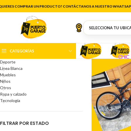
📦 Envío a t
QUIERES COMPRAR UN PRODUCTO? CONTÁCTANOS A NUESTRO WHATSAP
CATEGORÍAS DEL PRODUCTO
Antigüedades
Artículos de cocina
Belleza
CATEGORÍAS
Decoración
Deporte
Línea Blanca
Muebles
Niños
Otros
Ropa y calzado
Tecnología
FILTRAR POR ESTADO