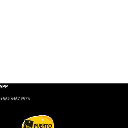
APP
+569 6467 9576