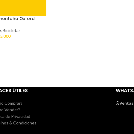
 montaña Oxford
e
,
Bicicletas
5.000
ACES ÚTILES
WHATS
o Comprar?
Ventas
o Vender?
ica de Privacidad
inos & Condiciones