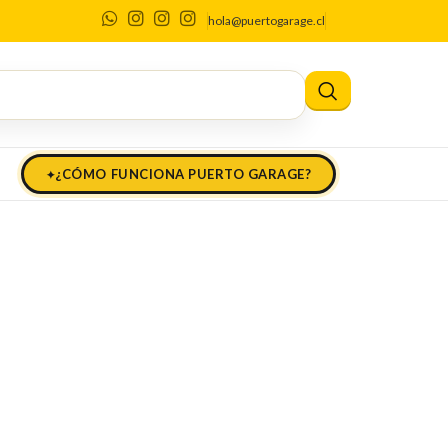
ilexpress)
hola@puertogarage.cl
¿CÓMO FUNCIONA PUERTO GARAGE?