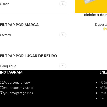
Usado
1
Bicicleta de
FILTRAR POR MARCA
Deport
$
9
Oxford
1
FILTRAR POR LUGAR DE RETIRO
Llanquihue
1
INSTAGRAM
ENL
@puertogaragepv
¿Cóm
@puertogarage.chic
¿Cóm
@puertogarage.kids
Polít
Térm