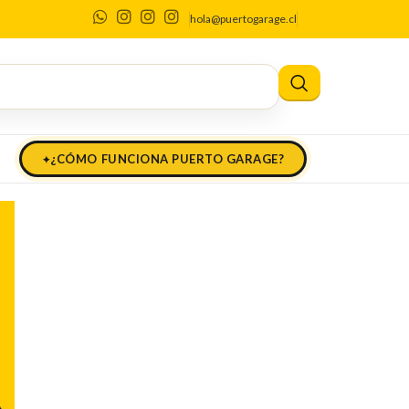
vío a todo
hola@puertogarage.cl
¿CÓMO FUNCIONA PUERTO GARAGE?