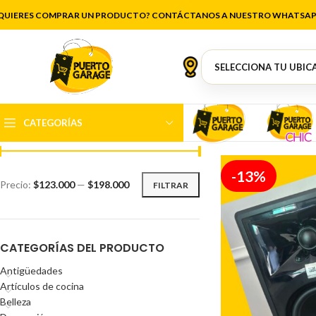
cercano al ho
QUIERES COMPRAR UN PRODUCTO? CONTÁCTANOS A NUESTRO WHATSAP
FILTRAR POR PRECIO
CATEGORÍAS
-13%
Precio:
$123.000
—
$198.000
FILTRAR
CATEGORÍAS DEL PRODUCTO
Antigüedades
Artículos de cocina
Belleza