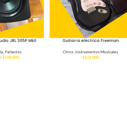
udio JBL 305P MkII
Guitarra eléctrica Freeman
ía
,
Parlantes
Otros
,
Instrumentos Musicales
$
198.000
$
123.000
0