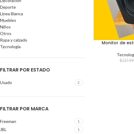
Decoración
Deporte
Línea Blanca
Muebles
Niños
Otros
Ropa y calzado
Monitor de est
Tecnología
Tecnolog
$
227.99
FILTRAR POR ESTADO
Usado
2
FILTRAR POR MARCA
Freeman
1
JBL
1