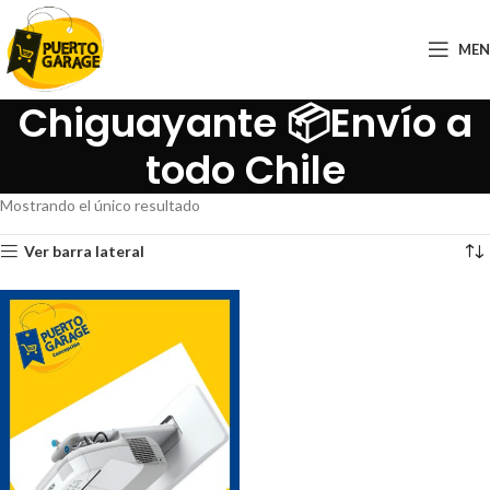
ME
Chiguayante 📦Envío a
todo Chile
Mostrando el único resultado
Ver barra lateral