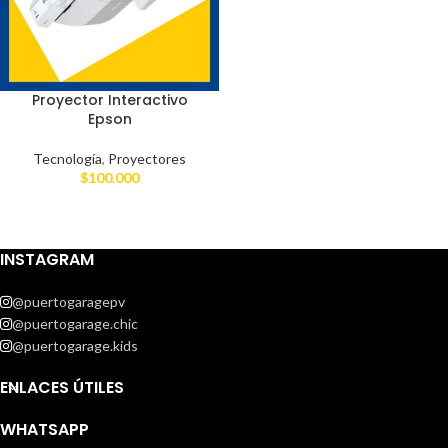
Proyector Interactivo
Epson
Tecnología
,
Proyectores
$
100.000
INSTAGRAM
@puertogaragepv
@puertogarage.chic
@puertogarage.kids
ENLACES ÚTILES
WHATSAPP