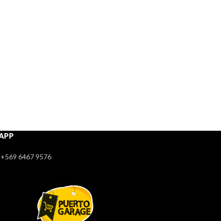
APP
+569 6467 9576