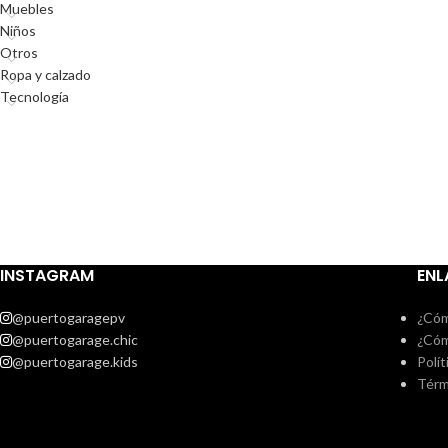
Muebles
Niños
Otros
Ropa y calzado
Tecnología
INSTAGRAM
ENL
@puertogaragepv
¿Cóm
@puertogarage.chic
¿Cóm
@puertogarage.kids
Polít
Térm