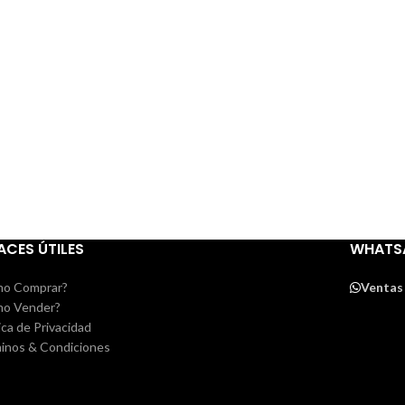
ACES ÚTILES
WHATS
o Comprar?
Ventas
o Vender?
ica de Privacidad
inos & Condiciones