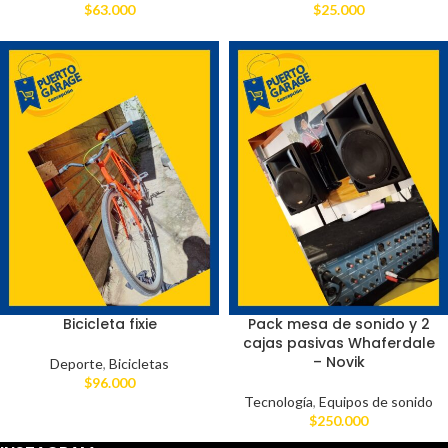
$
63.000
$
25.000
Bicicleta fixie
Pack mesa de sonido y 2
cajas pasivas Whaferdale
– Novik
Deporte
,
Bicicletas
$
96.000
Tecnología
,
Equipos de sonido
$
250.000