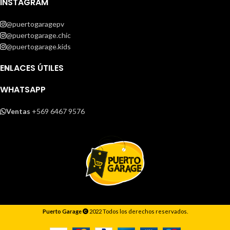
INSTAGRAM
@puertogaragepv
@puertogarage.chic
@puertogarage.kids
ENLACES ÚTILES
WHATSAPP
Ventas
+569 6467 9576
Puerto Garage
2022 Todos los derechos reservados.