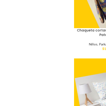
Chaqueta corta
Pat
Niños
,
Park
$
1