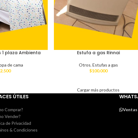
 1 plaza Ambienta
Estufa a gas Rinnai
opa de cama
Otros
,
Estufas a gas
2.500
$
100.000
Cargar más productos
ACES ÚTILES
WHATS
o Comprar?
Ventas
o Vender?
ica de Privacidad
inos & Condiciones