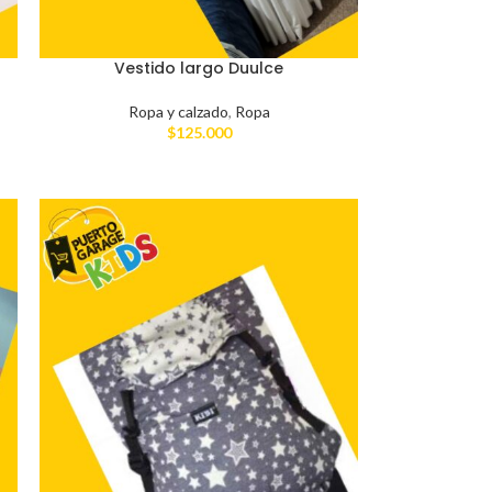
Vestido largo Duulce
Ropa y calzado
,
Ropa
$
125.000