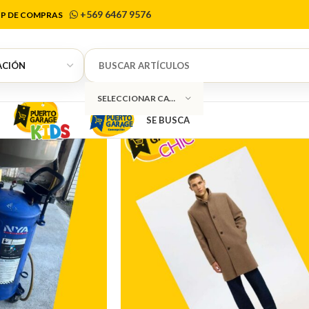
t📦Envío a to
+569 6467 9576
P DE COMPRAS
SELECCIONAR CATEGORÍA
SE BUSCA