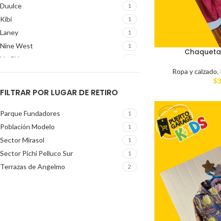
Duulce
1
Kibi
1
Laney
1
Nine West
1
Chaqueta
Nu Skin
1
Ropa y calzado
,
NYA
1
$
3
Patagonia
1
FILTRAR POR LUGAR DE RETIRO
Rinnai
1
Selected
1
Parque Fundadores
1
to
1
Población Modelo
1
WeeRide
1
Sector Mirasol
1
Sector Pichi Pelluco Sur
1
Terrazas de Angelmo
2