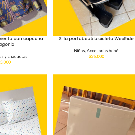
viento con capucha
Silla portabebé bicicleta WeeRide
agonia
Niños
,
Accesorios bebé
as y chaquetas
$
35.000
5.000