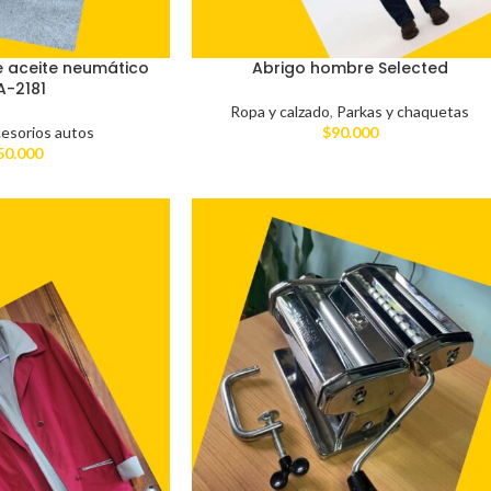
 aceite neumático
Abrigo hombre Selected
A-2181
Ropa y calzado
,
Parkas y chaquetas
esorios autos
$
90.000
50.000