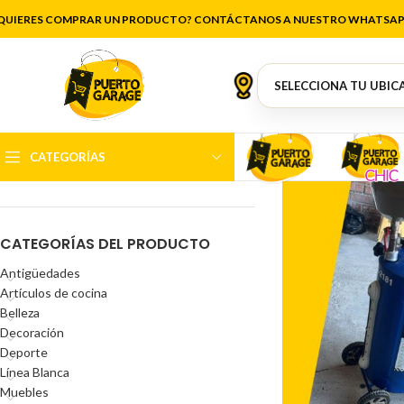
Puerto Mont
QUIERES COMPRAR UN PRODUCTO? CONTÁCTANOS A NUESTRO WHATSAP
FILTRAR POR PRECIO
CATEGORÍAS
Precio:
$12.500
—
$150.000
FILTRAR
CATEGORÍAS DEL PRODUCTO
Antigüedades
Artículos de cocina
Belleza
Decoración
Deporte
Línea Blanca
Muebles