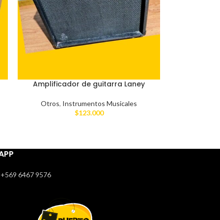
Amplificador de guitarra Laney
Otros
,
Instrumentos Musicales
$
123.000
APP
+569 6467 9576