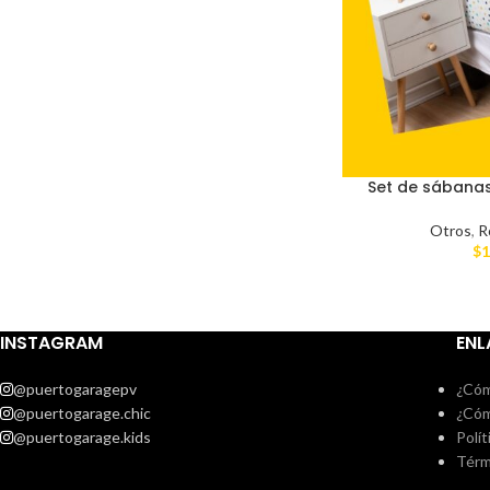
Set de sábanas
Otros
,
R
$
1
INSTAGRAM
ENL
@puertogaragepv
¿Cóm
@puertogarage.chic
¿Cóm
@puertogarage.kids
Polít
Térm