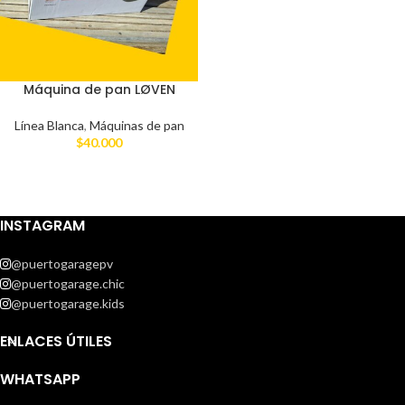
Máquina de pan LØVEN
Línea Blanca
,
Máquinas de pan
$
40.000
INSTAGRAM
@puertogaragepv
@puertogarage.chic
@puertogarage.kids
ENLACES ÚTILES
WHATSAPP