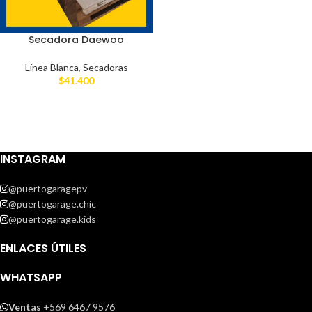
Secadora Daewoo
Línea Blanca
,
Secadoras
$
41.400
INSTAGRAM
@puertogaragepv
@puertogarage.chic
@puertogarage.kids
ENLACES ÚTILES
WHATSAPP
Ventas
+569 6467 9576