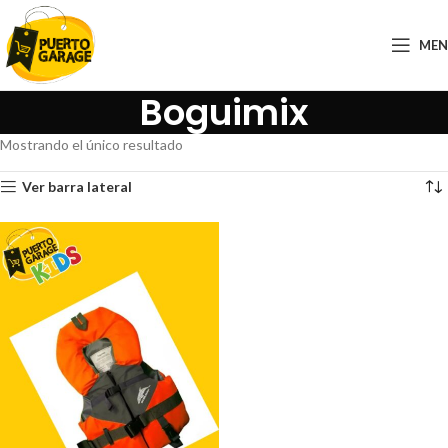
ME
Boguimix
Mostrando el único resultado
Ver barra lateral