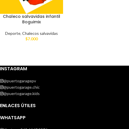
Chaleco salvavidas infantil
Boguimix
Deporte
,
Chalecos salvavidas
$
7.000
INSTAGRAM
@puertogaragepv
@puertogarage.chic
@puertogarage.kids
ENLACES ÚTILES
WHATSAPP