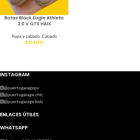
Botas Black Eagle Athletic
2.0 V GTX HAIX
Ropa y calzado
,
Calzado
$
114.000
INSTAGRAM
@puertogaragepv
@puertogarage.chic
@puertogarage.kids
ENLACES ÚTILES
WHATSAPP