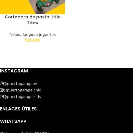
Cortadora de pasto Little
Tikes
Niños
,
Juegos y juguetes
$
25.000
INSTAGRAM
@puertogaragepv
@puertogarage.chic
@puertogarage.kids
ENLACES ÚTILES
WHATSAPP