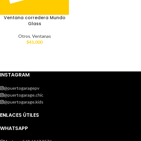
Ventana corredera Mundo
Glass
Otros
,
Ventanas
$
41.000
INSTAGRAM
@puertogaragepv
@puertogarage.chic
@puertogarage.kids
ENLACES ÚTILES
WHATSAPP