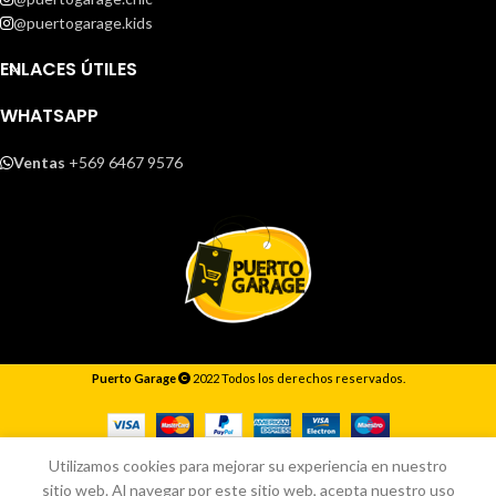
@puertogarage.kids
ENLACES ÚTILES
WHATSAPP
Ventas
+569 6467 9576
Puerto Garage
2022 Todos los derechos reservados.
Responderemos lo antes posible.
Utilizamos cookies para mejorar su experiencia en nuestro
sitio web. Al navegar por este sitio web, acepta nuestro uso