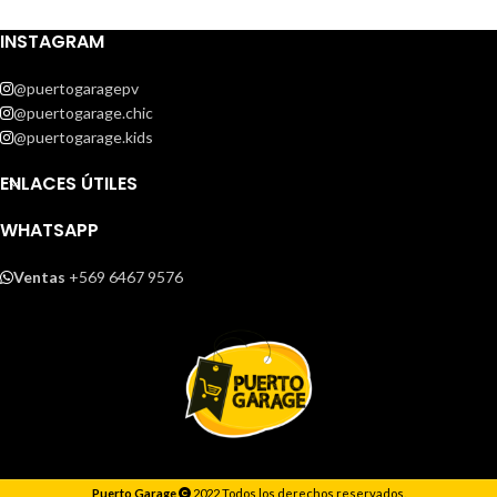
INSTAGRAM
@puertogaragepv
@puertogarage.chic
@puertogarage.kids
ENLACES ÚTILES
WHATSAPP
Ventas
+569 6467 9576
Puerto Garage
2022 Todos los derechos reservados.