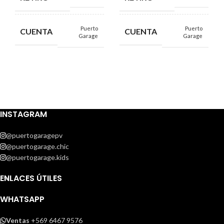
Puerto
Puerto
CUENTA
CUENTA
Garage
Garage
INSTAGRAM
@puertogaragepv
@puertogarage.chic
@puertogarage.kids
ENLACES ÚTILES
WHATSAPP
Ventas
+569 6467 9576