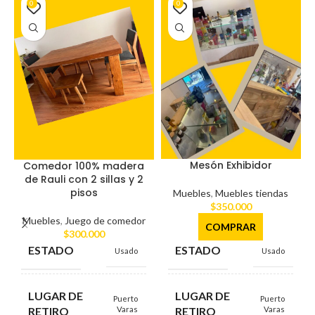
0
0
Mesón Exhibidor
Comedor 100% madera
de Rauli con 2 sillas y 2
pisos
Muebles
,
Muebles tiendas
$
350.000
Muebles
,
Juego de comedor
COMPRAR
$
300.000
ESTADO
ESTADO
Usado
Usado
LUGAR DE
LUGAR DE
Puerto
Puerto
RETIRO
RETIRO
Varas
Varas