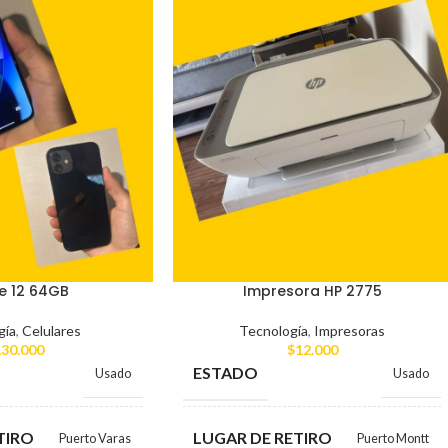
e 12 64GB
Impresora HP 2775
gía
,
Celulares
Tecnología
,
Impresoras
30.000
$
12.000
ESTADO
Usado
Usado
TIRO
LUGAR DE RETIRO
Puerto Varas
Puerto Montt