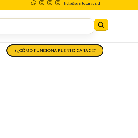
hola@puertogarage.cl
ne HP
¿CÓMO FUNCIONA PUERTO GARAGE?