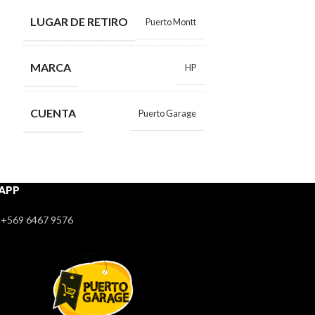
LUGAR DE RETIRO
LUGAR DE RE
Puerto Montt
MARCA
MARCA
HP
CUENTA
CUENTA
Puerto Garage
APP
+569 6467 9576