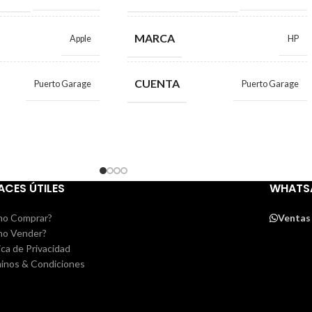
MARCA
Apple
HP
CUENTA
Puerto Garage
Puerto Garage
ACES ÚTILES
WHATS
o Comprar?
Ventas
o Vender?
ica de Privacidad
inos & Condiciones