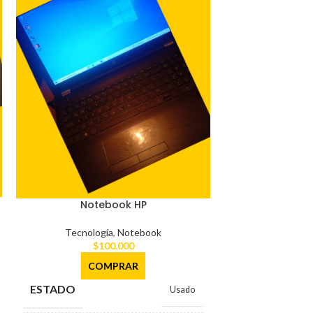
Notebook HP
Cámara fotográ
Tecnología
,
Notebook
Tecnología
,
Cá
$
100.000
$
1
COMPRAR
CO
ESTADO
ESTADO
Usado