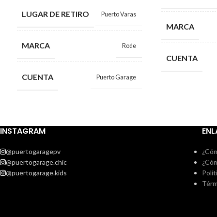
LUGAR DE RETIRO
Puerto Varas
MARCA
MARCA
Rode
CUENTA
CUENTA
Puerto Garage
INSTAGRAM
ENL
@puertogaragepv
¿Cóm
@puertogarage.chic
¿Cóm
@puertogarage.kids
Polít
Térm