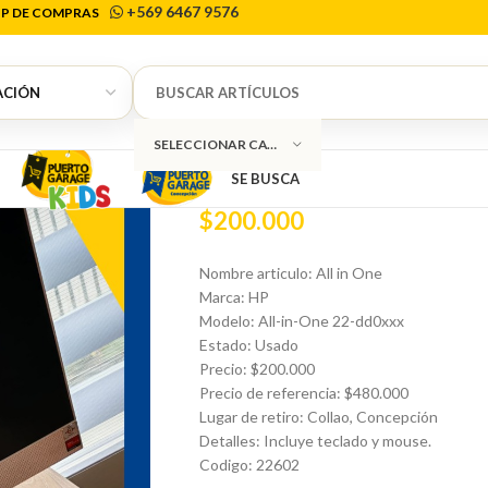
+569 6467 9576
P DE COMPRAS
Inicio
Tecnología
Computadores
All in O
0
All in One HP
SELECCIONAR CATEGORÍA
SE BUSCA
$
200.000
Nombre articulo: All in One
Marca: HP
Modelo: All-in-One 22-dd0xxx
Estado: Usado
Precio: $200.000
Precio de referencia: $480.000
Lugar de retiro: Collao, Concepción
Detalles: Incluye teclado y mouse.
Codigo: 22602