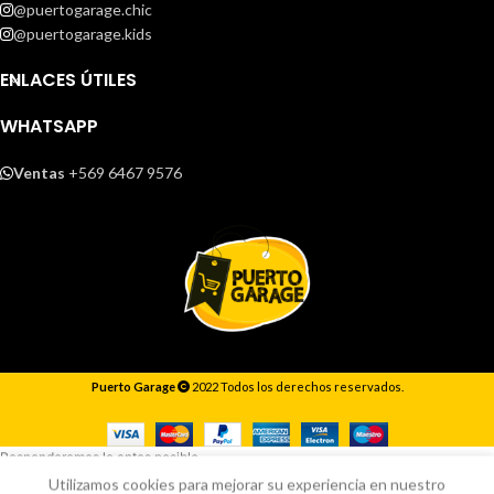
@puertogarage.chic
@puertogarage.kids
ENLACES ÚTILES
WHATSAPP
Ventas
+569 6467 9576
Puerto Garage
2022 Todos los derechos reservados.
Responderemos lo antes posible.
Utilizamos cookies para mejorar su experiencia en nuestro