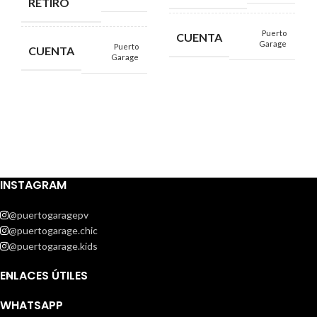
RETIRO
Puerto
CUENTA
Garage
Puerto
CUENTA
Garage
INSTAGRAM
@puertogaragepv
@puertogarage.chic
@puertogarage.kids
ENLACES ÚTILES
WHATSAPP