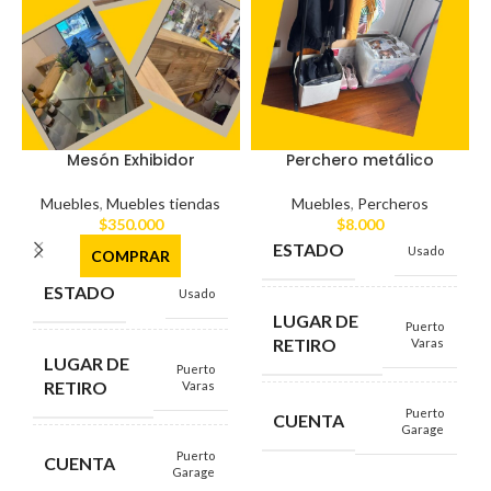
Mesón Exhibidor
Perchero metálico
Muebles
,
Muebles tiendas
Muebles
,
Percheros
$
350.000
$
8.000
ESTADO
Usado
COMPRAR
ESTADO
Usado
LUGAR DE
Puerto
RETIRO
Varas
LUGAR DE
Puerto
RETIRO
Varas
Puerto
CUENTA
Garage
Puerto
CUENTA
Garage