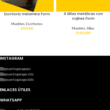
4 Sillas metálicas con
Escritorio melamina Form
cojines Form
Muebles
,
Escritorios
Muebles
,
Sillas
$
90.000
$
180.000
INSTAGRAM
@puertogaragepv
@puertogarage.chic
@puertogarage.kids
ENLACES ÚTILES
WHATSAPP