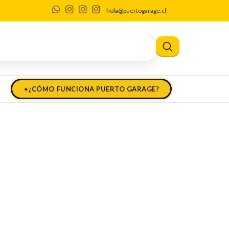
l
hola@puertogarage.cl
¿CÓMO FUNCIONA PUERTO GARAGE?