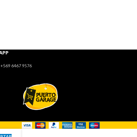
APP
+569 6467 9576
EPTAR