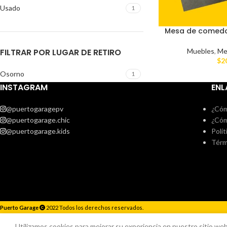
Usado
1
Mesa de comedor
FILTRAR POR LUGAR DE RETIRO
Muebles
,
Me
$
2
Osorno
1
INSTAGRAM
ENL
@puertogaragepv
¿Cóm
@puertogarage.chic
¿Cóm
@puertogarage.kids
Polít
Térm
Puerto Garage
2022 Todos los derechos reservados.
Responderemos lo antes posible.
Utilizamos cookies para mejorar su experiencia en nuestro sitio web