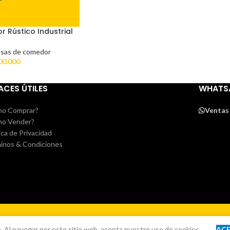
 Rústico Industrial
sas de comedor
00.000
ACES ÚTILES
WHATS
o Comprar?
Ventas
o Vender?
ica de Privacidad
inos & Condiciones
. Al navegar por este sitio web, acepta nuestro uso de cookies.
AC