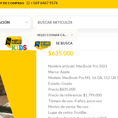
+569 6467 9576
P DE COMPRAS
Inicio
Tecnología
Macbook
MacBook Pro 
0
MacBook Pro 20
SELECCIONAR CATEGORÍA
SE BUSCA
$
635.000
Nombre articulo: MacBook Pro 2021
Marca: Apple
Modelo: MacBook Pro M1, 16 GB, 512 GB
Estado: Usado
Precio:$635.000
Precio de referencia: $1.799.000
Tiempo de uso: 4 años, poco uso
Motivo de venta: No uso
Lugar de retiro: Frutillar