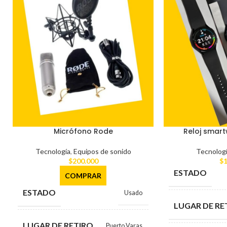
Micrófono Rode
Reloj smar
Tecnología
,
Equipos de sonido
Tecnolog
$
200.000
$
1
ESTADO
COMPRAR
ESTADO
Usado
LUGAR DE RE
LUGAR DE RETIRO
Puerto Varas