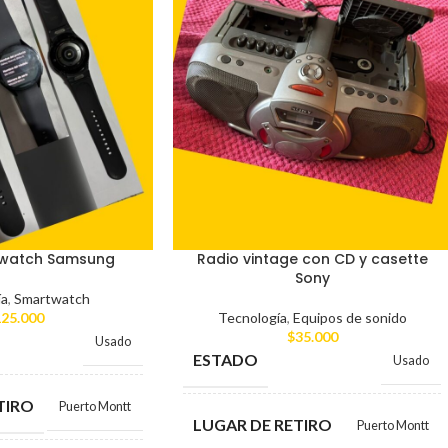
twatch Samsung
Radio vintage con CD y casette
Sony
ía
,
Smartwatch
25.000
Tecnología
,
Equipos de sonido
$
35.000
Usado
ESTADO
Usado
TIRO
Puerto Montt
LUGAR DE RETIRO
Puerto Montt