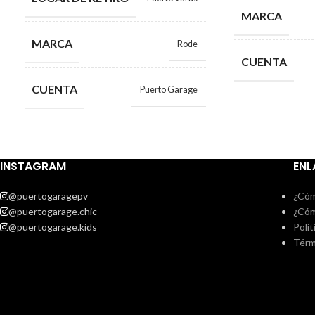
MARCA
MARCA
Rode
CUENTA
CUENTA
Puerto Garage
INSTAGRAM
ENL
@puertogaragepv
¿Cóm
@puertogarage.chic
¿Cóm
@puertogarage.kids
Polít
Térm