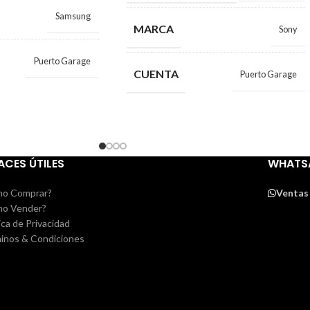
Samsung
MARCA
Sony
Puerto Garage
CUENTA
Puerto Garage
ACES ÚTILES
WHATS
o Comprar?
Ventas
o Vender?
ica de Privacidad
inos & Condiciones