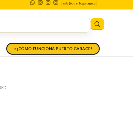
hola@puertogarage.cl
2021 M1 16 GB 512 GB
21 M1 16 GB 512 GB
¿CÓMO FUNCIONA PUERTO GARAGE?
 SSD