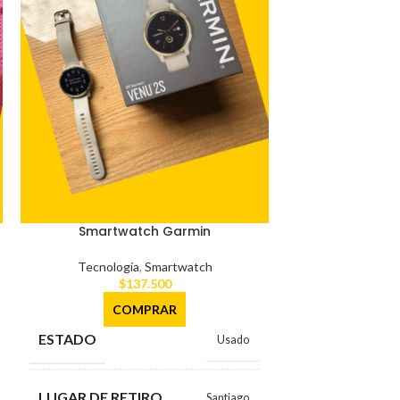
Impreso
Tecnolog
$
CO
Smartwatch Garmin
ESTADO
Tecnología
,
Smartwatch
$
137.500
LUGAR DE RE
COMPRAR
ESTADO
Usado
MARCA
LUGAR DE RETIRO
Santiago