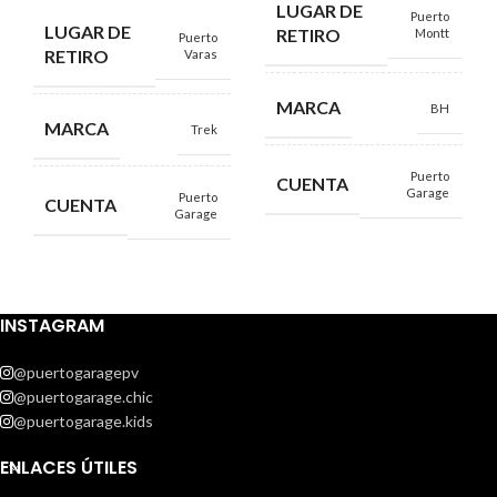
LUGAR DE
Puerto
LUGAR DE
RETIRO
Montt
Puerto
RETIRO
Varas
MARCA
BH
MARCA
Trek
Puerto
CUENTA
Garage
Puerto
CUENTA
Garage
INSTAGRAM
@puertogaragepv
@puertogarage.chic
@puertogarage.kids
ENLACES ÚTILES