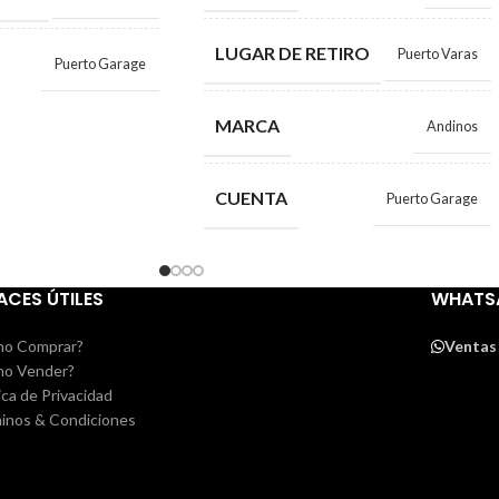
LUGAR DE RETIRO
Puerto Varas
Puerto Garage
MARCA
Andinos
CUENTA
Puerto Garage
ACES ÚTILES
WHATS
o Comprar?
Ventas
o Vender?
ica de Privacidad
inos & Condiciones