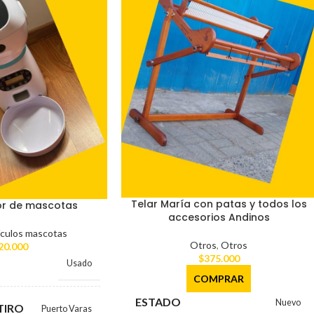
Telar María con patas y todos los
or de mascotas
accesorios Andinos
ículos mascotas
Otros
,
Otros
20.000
$
375.000
Usado
COMPRAR
ESTADO
Nuevo
TIRO
Puerto Varas