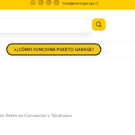
hola@puertogarage.cl
¿CÓMO FUNCIONA PUERTO GARAGE?
ón. Retiro en Concepción y Talcahuano