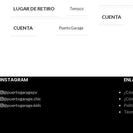
LUGAR DE RETIRO
Temuco
CUENTA
CUENTA
Puerto Garage
INSTAGRAM
ENL
@puertogaragepv
¿Cóm
@puertogarage.chic
¿Cóm
@puertogarage.kids
Polít
Térm