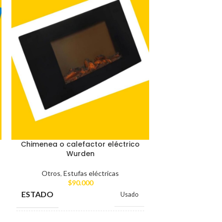
Chimenea o calefactor eléctrico
Grifo de
Wurden
Otro
Otros
,
Estufas eléctricas
$
$
90.000
CO
ESTADO
Usado
ESTADO