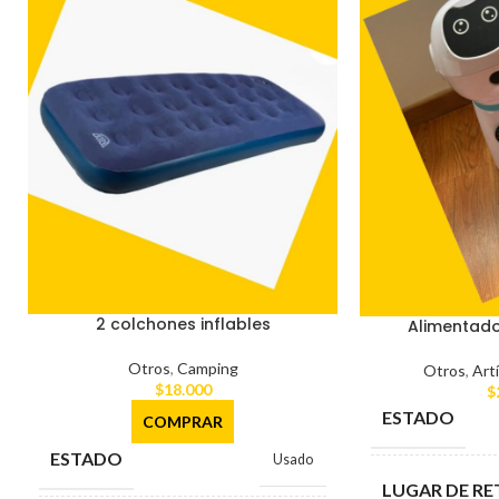
2 colchones inflables
Alimentad
Otros
,
Camping
Otros
,
Art
$
18.000
$
ESTADO
COMPRAR
ESTADO
Usado
LUGAR DE RE