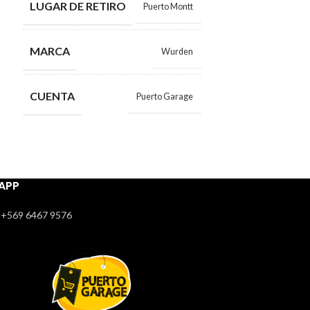
LUGAR DE RETIRO
Puerto Montt
LUGAR DE RE
MARCA
Wurden
MARCA
CUENTA
Puerto Garage
CUENTA
APP
+569 6467 9576