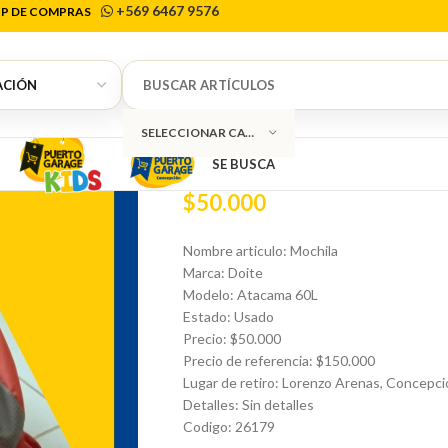
+569 6467 9576
P DE COMPRAS
Inicio
Otros
Camping
Mochila Doite
0
Mochila Doite
SELECCIONAR CATEGORÍA
SE BUSCA
$
50.000
Nombre articulo: Mochila
Marca: Doite
Modelo: Atacama 60L
Estado: Usado
Precio: $50.000
Precio de referencia: $150.000
Lugar de retiro: Lorenzo Arenas, Concepci
Detalles: Sin detalles
Codigo: 26179